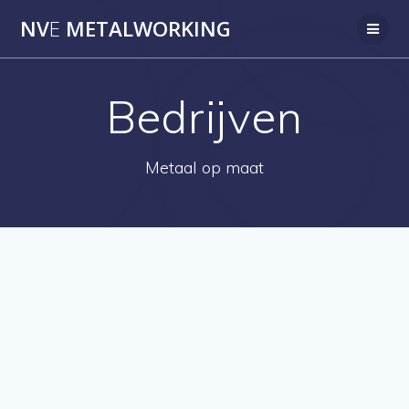
Skip
NV
E
METALWORKING
to
content
Bedrijven
Metaal op maat